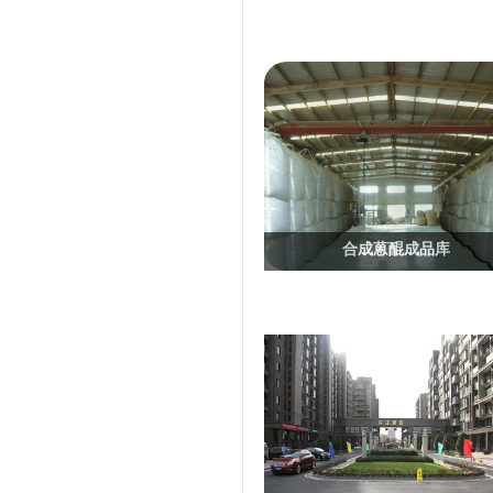
合成蒽醌成品库