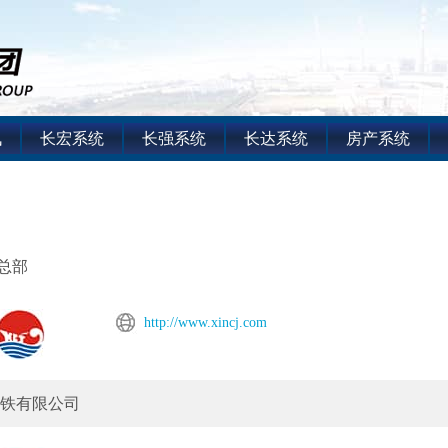
讯
长宏系统
长强系统
长达系统
房产系统
总部
http://www.xincj.com
铁有限公司