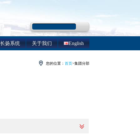
长扬系统
关于我们
English
您的位置：
首页
>集团分部