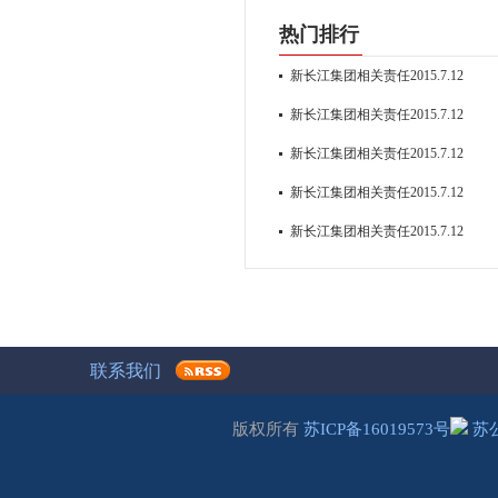
热门排行
新长江集团相关责任2015.7.12
新长江集团相关责任2015.7.12
新长江集团相关责任2015.7.12
新长江集团相关责任2015.7.12
新长江集团相关责任2015.7.12
联系我们
版权所有
苏ICP备16019573号
苏公