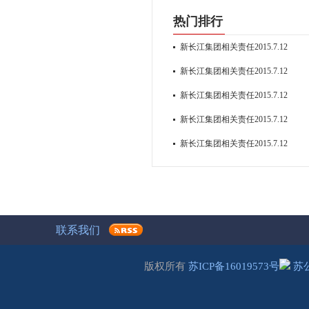
热门排行
新长江集团相关责任2015.7.12
新长江集团相关责任2015.7.12
新长江集团相关责任2015.7.12
新长江集团相关责任2015.7.12
新长江集团相关责任2015.7.12
联系我们
版权所有
苏ICP备16019573号
苏公