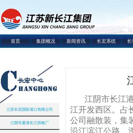
首页
集团概况
新闻资讯
长宏系统
长
江阴市长江港埠
江开发西区。占长
江苏长宏国际港口有限公司
公司融散装，集
江阴市夏港长江拆船厂
沿江滨江公路、