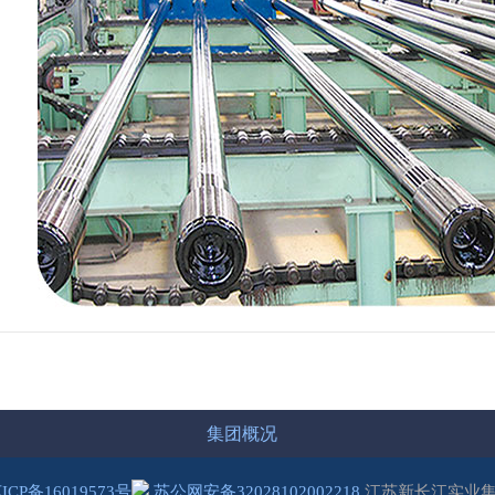
集团概况
ICP备16019573号
苏公网安备32028102002218
江苏新长江实业